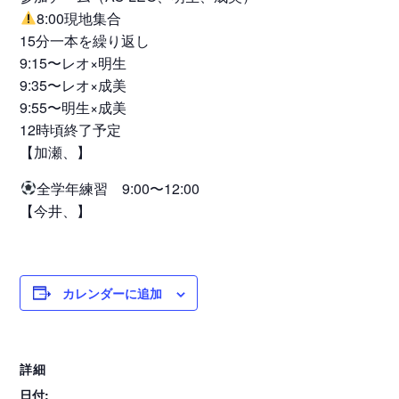
8:00現地集合
15分一本を繰り返し
9:15〜レオ×明生
9:35〜レオ×成美
9:55〜明生×成美
12時頃終了予定
【加瀬、】
全学年練習 9:00〜12:00
【今井、】
カレンダーに追加
詳細
日付: